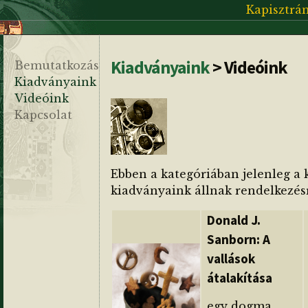
Kapisztrá
Kiadványaink
> Videóink
Bemutatkozás
Kiadványaink
Videóink
Kapcsolat
Ebben a kategóriában jelenleg a 
kiadványaink állnak rendelkezés
Donald J.
Sanborn: A
vallások
átalakítása
egy dogma