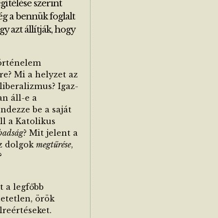
ítélése szerint
ég a bennük foglalt
y azt állítják, hogy
történelem
e? Mi a helyzet az
liberalizmus? Igaz-
n áll-e a
ndezze be a saját
ll a Katolikus
abadság
?
Mit jelent a
sz dolgok
megtűrése
,
?
t a legfőbb
etetlen, örök
lreértéseket.