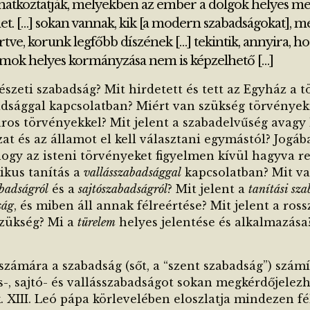
natkoztatják, melyekben az ember a dolgok helyes meg
t. […] sokan vannak, kik [a modern szabadságokat], m
rtve, korunk legfőbb díszének […] tekintik, annyira, hog
lamok helyes kormányzása nem is képzelhető […]
észeti szabadság? Mit hirdetett és tett az Egyház a 
dsággal kapcsolatban? Miért van szükség törvényekr
ros törvényekkel? Mit jelent a szabadelvűség avagy 
at és az államot el kell választani egymástól? Jogába
ogy az isteni törvényeket figyelmen kívül hagyva re
likus tanítás a
vallásszabadsággal
kapcsolatban?
Mit va
abadságról
és a
sajtószabadságról
? Mit jelent a
tanítási sz
ság
, és miben áll annak félreértése? Mit jelent a ros
szükség? Mi a
türelem
helyes jelentése és alkalmazása
zámára a szabadság (sőt, a “szent szabadság”) számí
s-, sajtó- és vallásszabadságot sokan megkérdőjelezh
. XIII. Leó pápa körlevelében eloszlatja mindezen fé