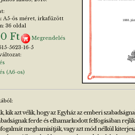
t:
 A5-ös méret, irkafűzött
: 36 oldal
50 Ft
Megrendelés
615-5623-16-5
változat:
és
és (A6-os)
kából:
k, kik azt vélik, hogy az Egyház az emberi szabadságna
abadságnak ferde és elhamarkodott felfogásában rejl
fogalmát meghamisítják, vagy azt mód nélkül kiterjesz