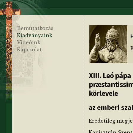
Bemutatkozás
Kiadványaink
H
Videóink
K
Kapcsolat
XIII. Leó pápa
præstantissi
körlevele
az emberi sza
Eredetileg megjel
Kapisztrán Szent 