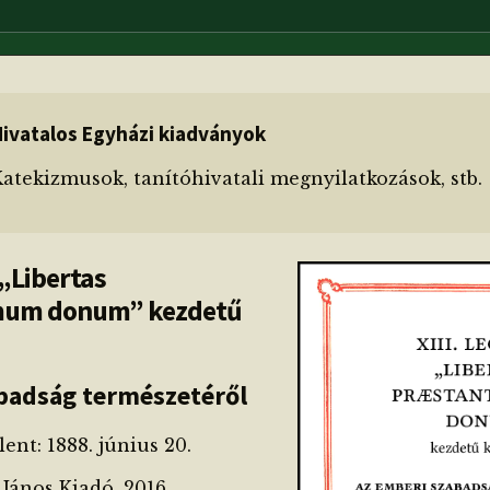
ivatalos Egyházi kiadványok
atekizmusok, tanítóhivatali megnyilatkozások, stb.
 „Libertas
mum donum” kezdetű
badság természetéről
ent: 1888. június 20.
János Kiadó, 2016.