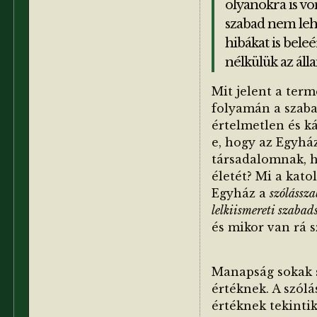
olyanokra is vo
szabad nem lehe
hibákat is beleé
nélkülük az ál
Mit jelent a term
folyamán a szaba
értelmetlen és ká
e, hogy az Egyház
társadalomnak, h
életét? Mi a kato
Egyház a
szólássz
lelkiismereti szabad
és mikor van rá 
Manapság sokak s
értéknek. A szólá
értéknek tekintik