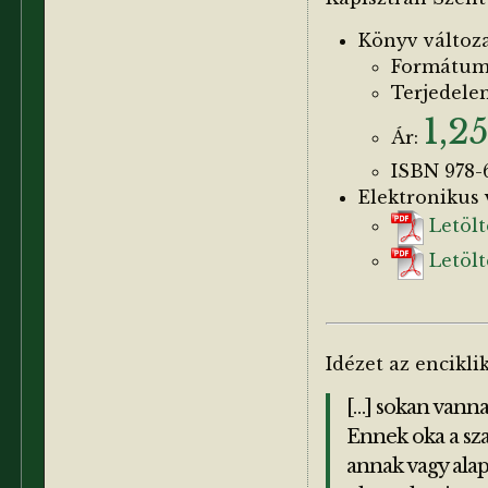
Könyv változa
Formátum:
Terjedelem
1,2
Ár:
ISBN 978-
Elektronikus 
Letölt
Letölt
Idézet az encikli
[…] sokan vanna
Ennek oka a sz
annak vagy alap