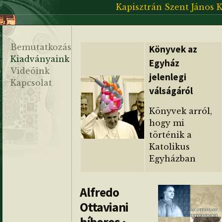
Kapisztrán Szent János 
Bemutatkozás
Könyvek az
Kiadványaink
Egyház
Videóink
jelenlegi
Kapcsolat
válságáról
Könyvek arról,
hogy mi
történik a
Katolikus
Egyházban
Alfredo
Ottaviani