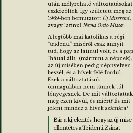
után mélyreható változtatásokat
eszközöltek; így született meg az
1969-ben bemutatott
Új Miserend
,
avagy latinul
Novus Ordo Missæ
.
A legtöbb mai katolikus a régi,
“tridenti” miséről csak annyit
tud, hogy az latinul volt, és a pa
“háttal állt” (mármint a népnek);
az új misében pedig népnyelven
beszél, és a hívek felé fordul.
Ezek a változtatások
önmagukban nem tűnnek túl
lényegesnek. De mit változtattak
meg ezen kívül, és miért? És mit
jelent mindez a hívek számára?
Bár a kijelentés, hogy az új mise
ellentétes a Tridenti Zsinat