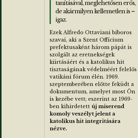
tanításával, meglehetősen erős,
de akármilyen kellemetlen is –
igaz.
Ezek Alfredo Ottaviani bíboros
szavai, aki a Szent Offícium
prefektusaként három pápát is
szolgált az eretnekségek
kiirtásáért és a katolikus hit
tisztaságának védelméért felelős
vatikáni fórum élén. 1969.
szeptemberében előtte feküdt a
dokumentum, amelyet most Ön
is kezébe vett; eszerint az 1969-
ben kihirdetett
új miserend
komoly veszélyt jelent a
katolikus hit integritására
nézve.