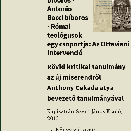
bíboros ·
Antonio
Bacci bíboros
· Római
teológusok
egy csoportja: Az Ottaviani
Intervenció
Rövid kritikai tanulmány
az új miserendről
Anthony Cekada atya
bevezető tanulmányával
Kapisztrán Szent János Kiadó,
2016.
Könyv változat: