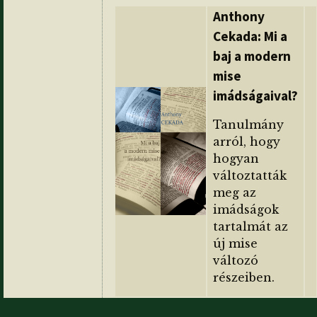
Anthony
Cekada: Mi a
baj a modern
mise
imádságaival?
Tanulmány
arról, hogy
hogyan
változtatták
meg az
imádságok
tartalmát az
új mise
változó
részeiben.