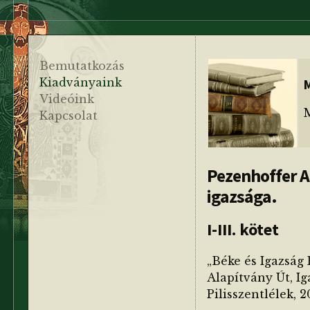
Bemutatkozás
Kiadványaink
Videóink
Kapcsolat
Pezenhoffer An
igazsága.
I-III. kötet
„Béke és Igazság 
Alapítvány Út, Ig
Pilisszentlélek, 2