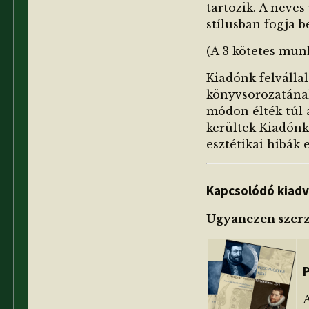
tartozik. A neves
stílusban fogja b
(A 3 kötetes mun
Kiadónk felvállal
könyvsorozatának 
módon élték túl 
kerültek Kiadónk
esztétikai hibák 
Kapcsolódó kiad
Ugyanezen szerz