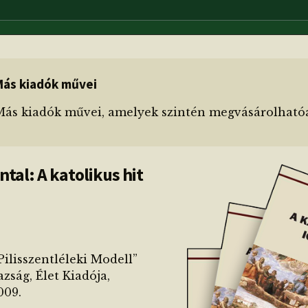
Más kiadók művei
Más kiadók művei, amelyek szintén megvásárolható
tal: A katolikus hit
Pilisszentléleki Modell”
azság, Élet Kiadója,
009.