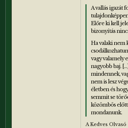
A vallás igazát 
tulajdonképpen 
Előre ki kell 
bizonyítás nincs
Ha valaki nem k
csodálkozhatunk
vagy valamely e
nagyobb baj. […
mindennek, vagy
nem is lesz vég
életben és hogy 
semmit se törődi
közömbös előtte
mondanunk.
A Kedves Olvasó 