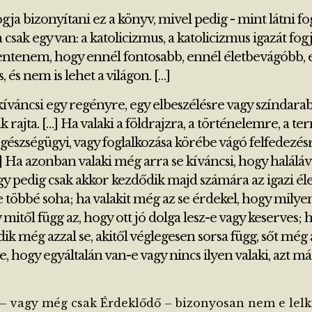
fogja bizonyítani ez a könyv, mivel pedig - mint látni fo
csak egy van: a katolicizmus, a katolicizmus igazát fog
jelentenem, hogy ennél fontosabb, ennél életbevágóbb
, és nem is lehet a világon. […]
íváncsi egy regényre, egy elbeszélésre vagy színdara
 rajta. […] Ha valaki a földrajzra, a történelemre, a t
gészségügyi, vagy foglalkozása körébe vágó felfedezésr
] Ha azonban valaki még arra se kíváncsi, hogy haláláv
 pedig csak akkor kezdődik majd számára az igazi él
e többé soha; ha valakit még az se érdekel, hogy milye
mitől függ az, hogy ott jó dolga lesz-e vagy keserves; h
k még azzal se, akitől véglegesen sorsa függ, sőt még a
, hogy egyáltalán van-e vagy nincs ilyen valaki, azt má
– vagy még csak Érdeklődő – bizonyosan nem e lelk