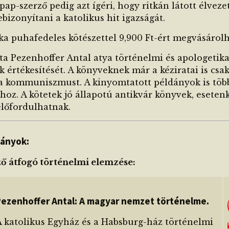
 pap-szerző pedig azt ígéri, hogy ritkán látott élvez
ebizonyítani a katolikus hit igazságát.
ka puhafedeles kötészettel 9,900 Ft-ért megvásárolh
ta Pezenhoffer Antal atya történelmi és apologetika
értékesítését. A könyveknek már a kéziratai is csak
a kommuniszmust. A kinyomtatott példányok is töb
hoz. A kötetek jó állapotú antikvár könyvek, eseten
előfordulhatnak.
ványok:
ő átfogó történelmi elemzése:
Pezenhoffer Antal: A magyar nemzet történelme.
A katolikus Egyház és a Habsburg-ház történelmi