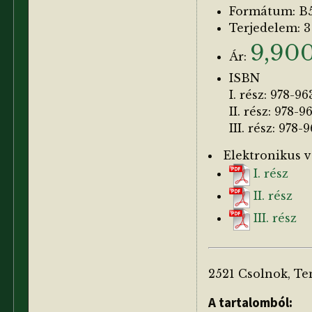
Formátum: B5
Terjedelem: 3 
9,900
Ár:
ISBN
I. rész: 978-9
II. rész: 978-
III. rész: 978
Elektronikus v
I. rész
II. rész
III. rész
2521 Csolnok, Tem
A tartalomból: