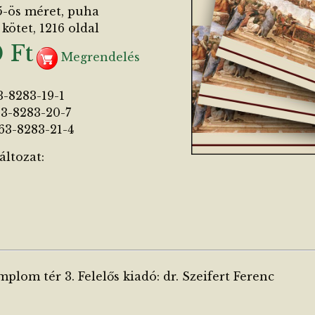
-ös méret, puha
kötet, 1216 oldal
 Ft
Megrendelés
63-8283-19-1
963-8283-20-7
-963-8283-21-4
áltozat:
plom tér 3. Felelős kiadó: dr. Szeifert Ferenc