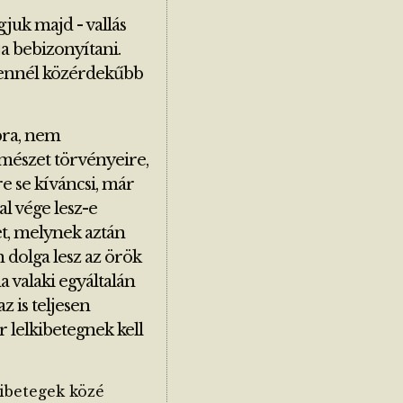
gjuk majd - vallás
ja bebizonyítani.
, ennél közérdekűbb
bra, nem
ermészet törvényeire,
e se kíváncsi, már
al vége lesz-e
et, melynek aztán
n dolga lesz az örök
a valaki egyáltalán
z is teljesen
r lelkibetegnek kell
ibetegek közé