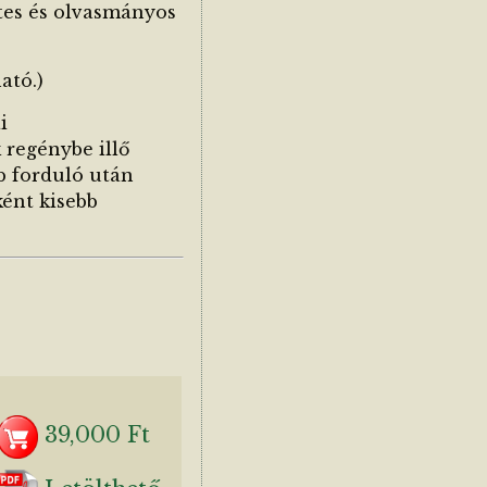
etes és olvasmányos
ató.)
i
 regénybe illő
b forduló után
ként kisebb
39,000 Ft