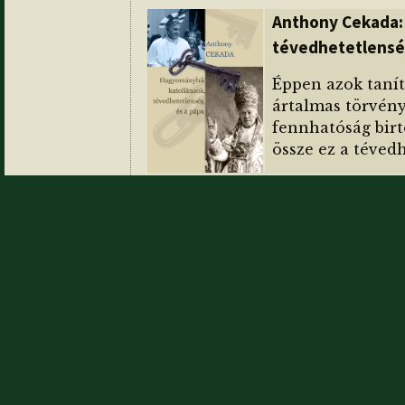
Anthony Cekada:
tévedhetetlensé
Éppen azok tanít
ártalmas törvény
fennhatóság birt
össze ez a téved