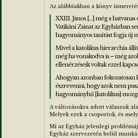
Az alábbiakban a könyv ismereté
XXIII. János […] még a hatvanas 
Vatikáni Zsinat az Egyházban s
hagyományos tanítást fogja új m
Mivel a katolikus hierarchia áll
még ha vonakodva is – még azok is
ellenérzéseik voltak ezzel kapcs
Ahogyan azonban fokozatosan kib
észrevenni, hogy azok nem puszt
hagyományhű [katolikus] mozg
A változásokra adott válaszuk al
Melyek ezek a csoportok, és mely
Mi az Egyház jelenlegi problémá
Egyház szervezetén belül munkál