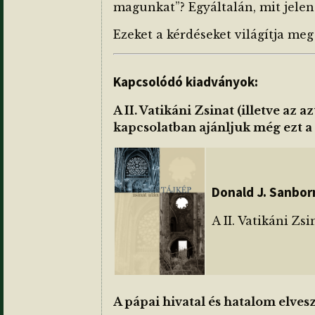
magunkat”? Egyáltalán, mit jelent
Ezeket a kérdéseket világítja me
Kapcsolódó kiadványok:
A II. Vatikáni Zsinat (illetve az 
kapcsolatban ajánljuk még ezt a
Donald J. Sanbor
A II. Vatikáni Zs
A pápai hivatal és hatalom elves