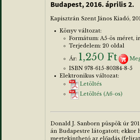
Budapest, 2016. április 2.
Kapisztrán Szent János Kiadó, 20
Könyv változat:
Formátum: A5-ös méret, i
Terjedelem: 20 oldal
1,250 Ft
Ár:
Meg
ISBN 978-615-80384-8-5
Elektronikus változat:
Letöltés
Letöltés (A6-os)
Donald J. Sanborn püspök úr 2016.
án Budapestre látogatott; ekkor 
megtekinthetó az előadás (felirat