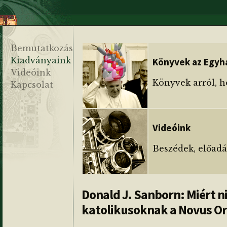
Bemutatkozás
Kiadványaink
Könyvek az Egyhá
Videóink
Könyvek arról, h
Kapcsolat
Videóink
Beszédek, előadás
Donald J. Sanborn: Miért n
katolikusoknak a Novus O