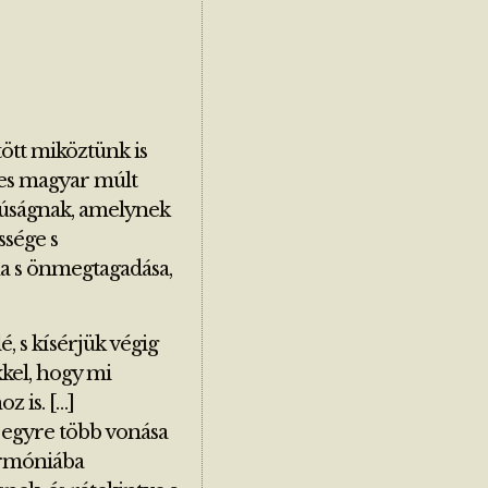
ött miköztünk is
es magyar múlt
fjúságnak, amelynek
ssége s
ma s önmegtagadása,
é, s kísérjük végig
kkel, hogy mi
 is. […]
 egyre több vonása
harmóniába