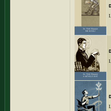
D
L
D
D