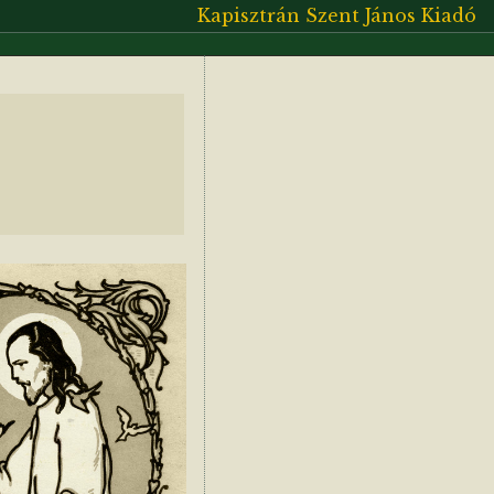
Kapisztrán Szent János Kiadó