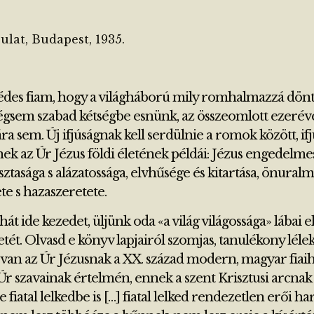
ulat, Budapest, 1935.
, édes fiam, hogy a világháború mily romhalmazzá dönt
gsem szabad kétségbe esnünk, az összeomlott ezerév
ára sem. Új ifjúságnak kell serdülnie a romok között, i
nek az Úr Jézus földi életének példái: Jézus engedelme
ztasága s alázatossága, elvhűsége és kitartása, önural
ete s hazaszeretete.
át ide kezedet, üljünk oda «a világ világossága» lábai el
etét. Olvasd e könyv lapjairól szomjas, tanulékony léle
an az Úr Jézusnak a XX. század modern, magyar fiaihoz
r szavainak értelmén, ennek a szent Krisztusi arcnak
 fiatal lelkedbe is […] fiatal lelked rendezetlen erői 