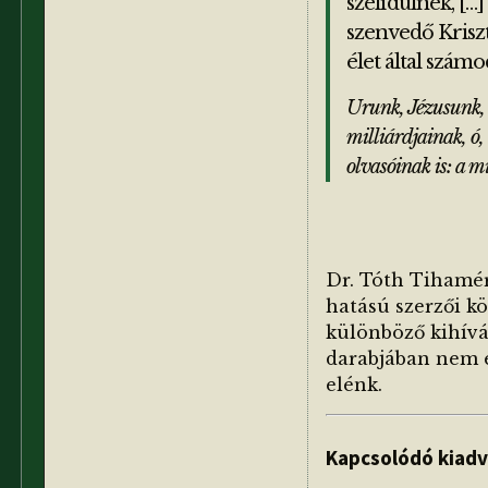
szelídülnek, […
szenvedő Kriszt
élet által számo
Urunk, Jézusunk, 
milliárdjainak, ó, 
olvasóinak is: a m
Dr. Tóth Tihamé
hatású szerzői kö
különböző kihívá
darabjában nem el
elénk.
Kapcsolódó kiad