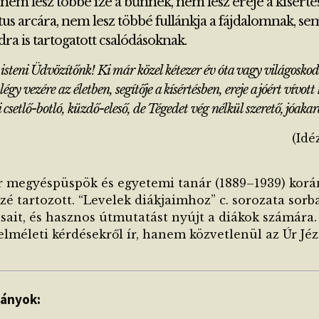
] nem lesz többé íze a bűnnek, nem lesz ereje a kísérté
us arcára, nem lesz többé fullánkja a fájdalomnak, se
dra is tartogatott csalódásoknak.
isteni Üdvözítőnk! Ki már közel kétezer év óta vagy világosko
légy vezére az életben, segítője a kísértésben, ereje a jóért vív
i csetlő-botló, küzdő-eleső, de Tégedet vég nélkül szerető, jóak
(Idé
r megyéspüspök és egyetemi tanár (1889–1939) kor
zé tartozott. “Levelek diákjaimhoz” c. sorozata sorba
sait, és hasznos útmutatást nyújt a diákok számára. 
méleti kérdésekről ír, hanem közvetlenül az Úr Jézu
ványok: