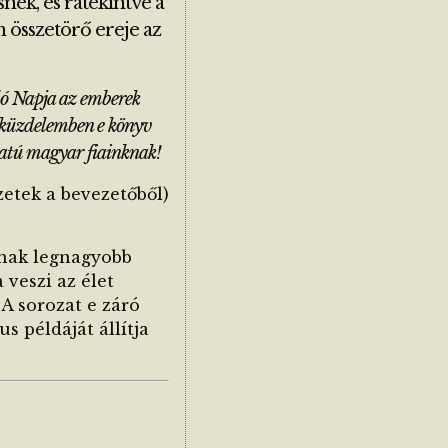
snek, és rátekintve a
m összetörő ereje az
dó Napja az emberek
ott küzdelemben e könyv
aratú magyar fiainknak!
zetek a bevezetőből)
ának legnagyobb
 veszi az élet
A sorozat e záró
s példáját állítja