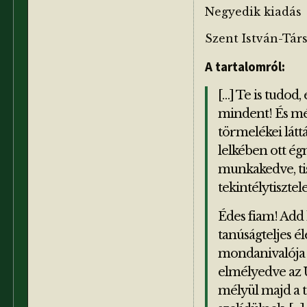
Negyedik kiadás
Szent István-Társ
A tartalomról:
[…] Te is tudod
mindent! És mé
törmelékei látt
lelkében ott ég
munkakedve, tis
tekintélytisztel
Édes fiam! Add h
tanúságteljes él
mondanivalója v
elmélyedve az Ú
mélyül majd a te