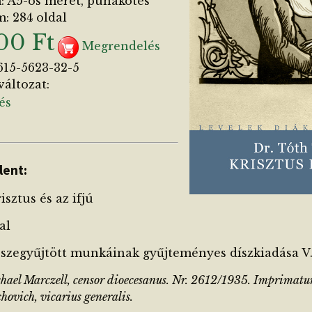
 A5-ös méret, puhakötés
: 284 oldal
00 Ft
Megrendelés
615-5623-32-5
változat:
és
lent:
sztus és az ifjú
al
zegyűjtött munkáinak gyűjteményes díszkiadása V.
chael Marczell, censor dioecesanus. Nr. 2612/1935. Imprimatur.
hovich, vicarius generalis.