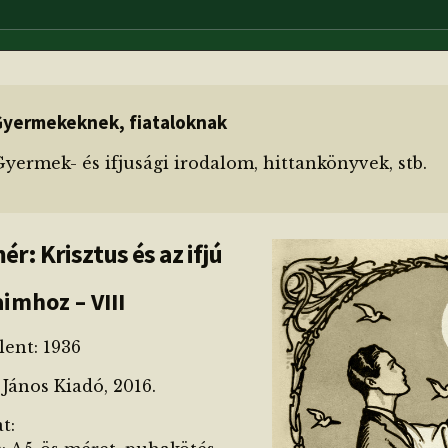
Gyermekeknek, fiataloknak
yermek- és ifjusági irodalom, hittankönyvek, stb.
ér: Krisztus és az ifjú
imhoz – VIII
lent: 1936
János Kiadó, 2016.
t: