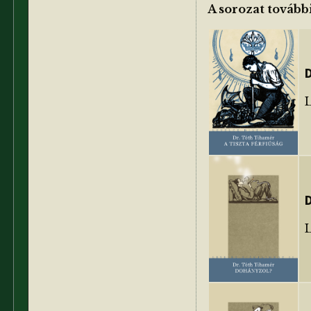
A sorozat további
D
L
D
L