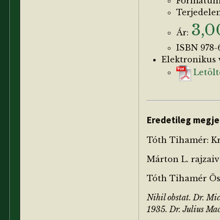
Formátum:
Terjedelem
3,0
Ár:
ISBN 978-
Elektronikus 
Letölt
Eredetileg megje
Tóth Tihamér: Kri
Márton L. rajzaiv
Tóth Tihamér Öss
Nihil obstat. Dr. Mi
1935. Dr. Julius Mac