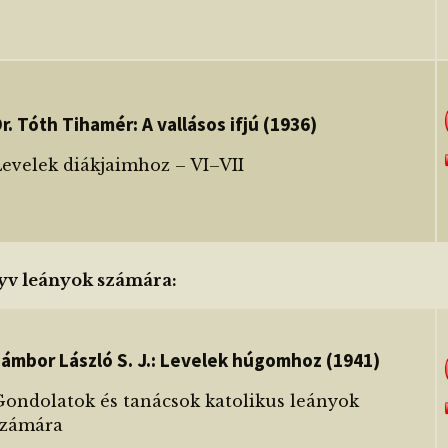
r. Tóth Tihamér: A vallásos ifjú (1936)
Levelek diákjaimhoz – VI–VII
yv leányok számára:
ámbor László S. J.: Levelek húgomhoz (1941)
Gondolatok és tanácsok katolikus leányok
számára