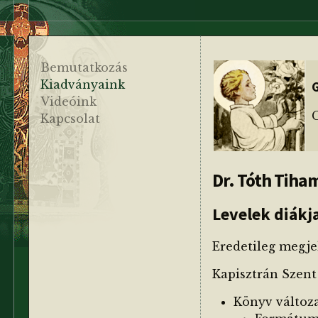
Bemutatkozás
Kiadványaink
Videóink
G
Kapcsolat
Dr. Tóth Tiham
Levelek diákja
Eredetileg megje
Kapisztrán Szent 
Könyv változa