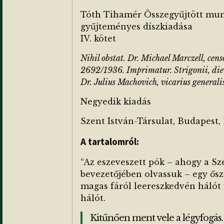
Tóth Tihamér Összegyűjtött mu
gyűjteményes díszkiadása
IV. kötet
Nihil obstat. Dr. Michael Marczell, cens
2692/1936. Imprimatur. Strigonii, die
Dr. Julius Machovich, vicarius generalis
Negyedik kiadás
Szent István-Társulat, Budapest, 
A tartalomról:
“Az eszeveszett pók – ahogy a Sz
bevezetőjében olvassuk – egy ősz
magas fáról leereszkedvén hálót 
hálót.
Kitűnően ment vele a légyfogá