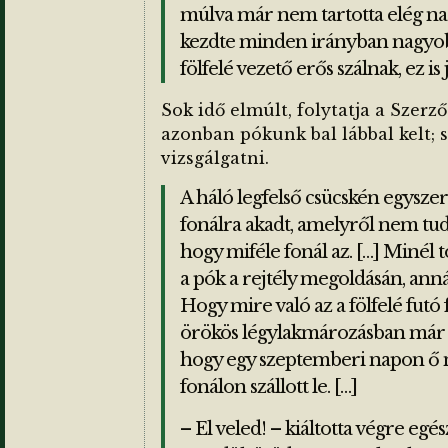
múlva már nem tartotta elég nag
kezdte minden irányban nagyobb
fölfelé vezető erős szálnak, ez is j
Sok idő elmúlt, folytatja a Szerző
azonban pókunk bal lábbal kelt; s
vizsgálgatni.
A háló legfelső csücskén egyszer
fonálra akadt, amelyről nem tud
hogy miféle fonál az. […] Minél 
a pók a rejtély megoldásán, anná
Hogy mire való az a fölfelé futó 
örökös légylakmározásban már ré
hogy egy szeptemberi napon ő m
fonálon szállott le. […]
– El veled! – kiáltotta végre egé