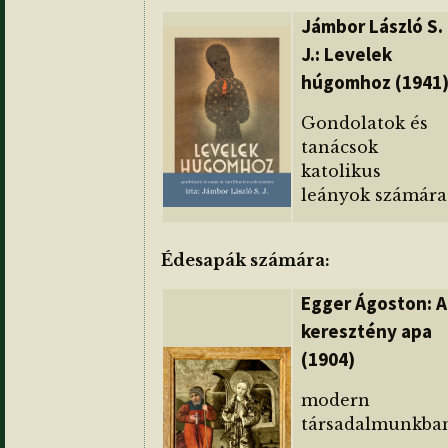
Jámbor László S.
J.: Levelek
húgomhoz (1941
Gondolatok és
tanácsok
katolikus
leányok számára
Édesapák számára:
Egger Ágoston: A
keresztény apa
(1904)
modern
társadalmunkba