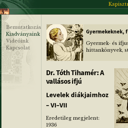
Kapiszt
Bemutatkozás
Gyermekeknek, f
Kiadványaink
Videóink
Gyermek- és ifju
Kapcsolat
hittankönyvek, st
Dr. Tóth Tihamér: A
vallásos ifjú
Levelek diákjaimhoz
– VI–VII
Eredetileg megjelent:
1936