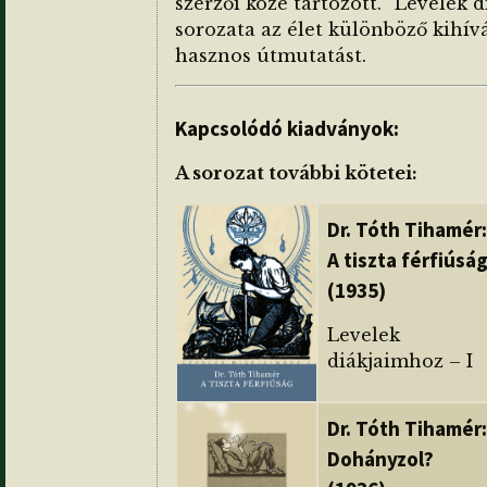
szerzői közé tartozott. “Levelek 
sorozata az élet különböző kihív
hasznos útmutatást.
Kapcsolódó kiadványok:
A sorozat további kötetei:
Dr. Tóth Tihamér:
A tiszta férfiúsá
(1935)
Levelek
diákjaimhoz – I
Dr. Tóth Tihamér:
Dohányzol?