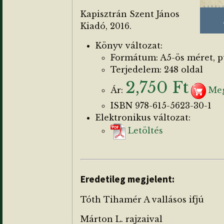
Kapisztrán Szent János
Kiadó, 2016.
Könyv változat:
Formátum: A5-ös méret, 
Terjedelem: 248 oldal
2,750 Ft
Ár:
Meg
ISBN 978-615-5623-30-1
Elektronikus változat:
Letöltés
Eredetileg megjelent:
Tóth Tihamér A vallásos ifjú
Márton L. rajzaival