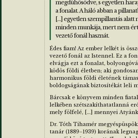
megdühösödve, s egyetlen harapá
a fonalat. A háló abban a pillan
[…] egyetlen szempillantás alat
minden munkája, mert nem érte
vezető fonál hasznát.
Édes fiam! Az ember lelkét is össz
vezető fonál az Istennel. Ez a foná
elvágja ezt a fonalat, bolyongóv
ködös földi életben; aki gondosan
harmonikus földi életének támas
boldogságának biztosítékát leli 
Bárcsak e könyvem minden fiatal
lelkében szétszakíthatatlanná erő
mely fölfelé, […] mennyei Atyánk
Dr. Tóth Tihamér megyéspüspök
tanár (1889–1939) korának legna