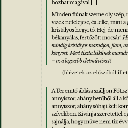
hozhat magával […]
Minden fiúnak szeme oly szép, mi
vizek nefelejcse, és lelke, mint
kristályos hegyi tó. Hej, de men
békanyálas, fertőzött mocsár!
Ho
mindig kristályos maradjon, fiam, az
könyvet. Mert tiszta lelkűnek maradni
– ez a legszebb életművészet!
(Idézetek az előszóból ille
A Teremtő áldása szálljon Főtis
annyiszor, ahány betűből áll a 
annyiszor, ahány sóhajt kelt kön
szívekben. Kívánja szeretettel egy
sajnálja, hogy műve nem tíz évve