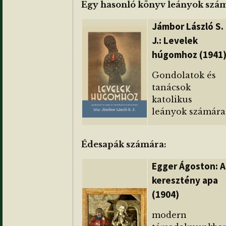
Egy hasonló könyv leányok szá
Jámbor László S.
J.: Levelek
húgomhoz (1941
Gondolatok és
tanácsok
katolikus
leányok számára
Édesapák számára:
Egger Ágoston: A
keresztény apa
(1904)
modern