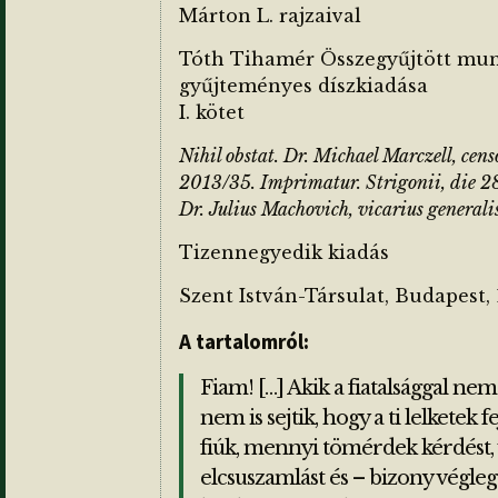
Márton L. rajzaival
Tóth Tihamér Összegyűjtött mu
gyűjteményes díszkiadása
I. kötet
Nihil obstat. Dr. Michael Marczell, cens
2013/35. Imprimatur. Strigonii, die 28
Dr. Julius Machovich, vicarius generali
Tizennegyedik kiadás
Szent István-Társulat, Budapest, 
A tartalomról:
Fiam! […] Akik a fiatalsággal nem
nem is sejtik, hogy a ti lelketek f
fiúk, mennyi tömérdek kérdést, 
elcsuszamlást és – bizony véglege