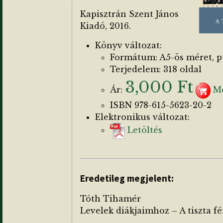
Kapisztrán Szent János
Kiadó, 2016.
Könyv változat:
Formátum: A5-ös méret, 
Terjedelem: 318 oldal
3,000 Ft
Ár:
Me
ISBN 978-615-5623-20-2
Elektronikus változat:
Letöltés
Eredetileg megjelent:
Tóth Tihamér
Levelek diákjaimhoz – A tiszta fé