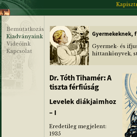
Kapiszt
Bemutatkozás
Gyermekeknek, f
Kiadványaink
Videóink
Gyermek- és ifju
Kapcsolat
hittankönyvek, st
Dr. Tóth Tihamér: A
tiszta férfiúság
Levelek diákjaimhoz
– I
Eredetileg megjelent:
1935