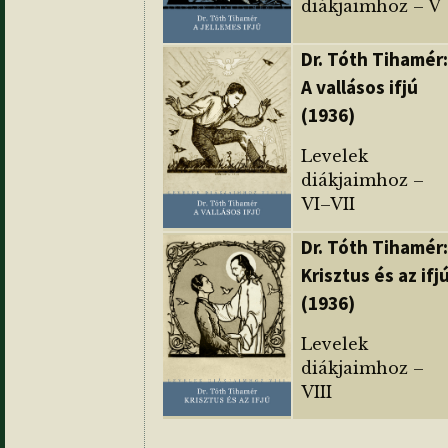
diákjaimhoz – V
Dr. Tóth Tihamér:
A vallásos ifjú
(1936)
Levelek
diákjaimhoz –
VI–VII
Dr. Tóth Tihamér:
Krisztus és az ifj
(1936)
Levelek
diákjaimhoz –
VIII