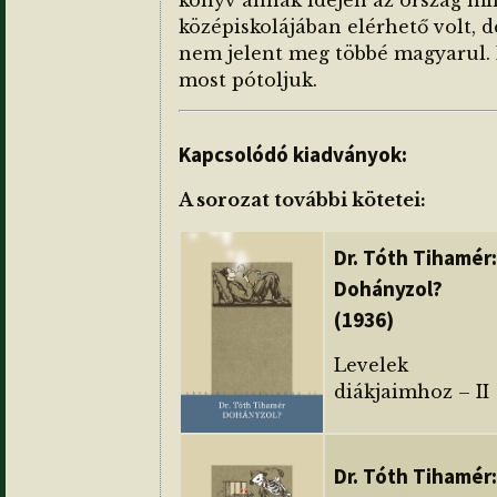
könyv annak idején az ország m
középiskolájában elérhető volt, d
nem jelent meg többé magyarul. 
most pótoljuk.
Kapcsolódó kiadványok:
A sorozat további kötetei:
Dr. Tóth Tihamér:
Dohányzol?
(1936)
Levelek
diákjaimhoz – II
Dr. Tóth Tihamér: