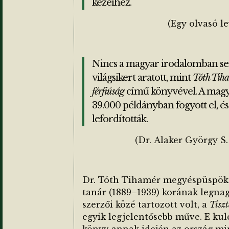
kezeihez.
(Egy olvasó l
Nincs a magyar irodalomban se
világsikert aratott, mint
Tóth Tih
férfiúság
című könyvével. A mag
39.000 példányban fogyott el, és
lefordították.
(Dr. Alaker György S. 
Dr. Tóth Tihamér megyéspüspök
tanár (1889–1939) korának legna
szerzői közé tartozott volt, a
Tiszt
egyik legjelentősebb műve. E ku